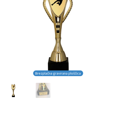
Brezplačna gravirana ploščica