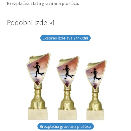
Brezplačna zlata gravirana ploščica.
Podobni izdelki
Ekspres izdelava 24h-3dni
Brezplačna gravirana ploščica