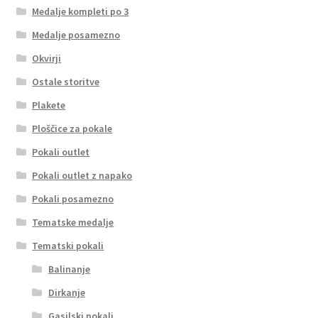
Medalje kompleti po 3
Medalje posamezno
Okvirji
Ostale storitve
Plakete
Ploščice za pokale
Pokali outlet
Pokali outlet z napako
Pokali posamezno
Tematske medalje
Tematski pokali
Balinanje
Dirkanje
Gasilski pokali