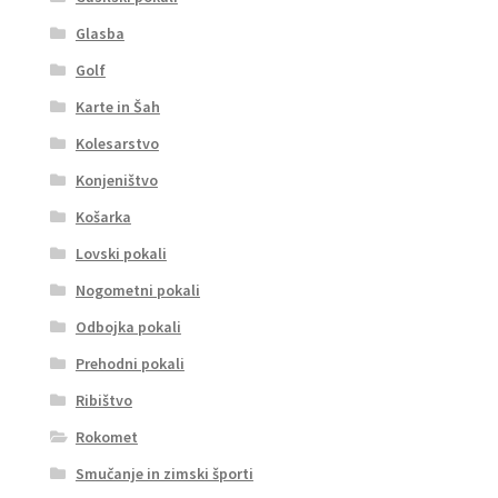
Glasba
Golf
Karte in Šah
Kolesarstvo
Konjeništvo
Košarka
Lovski pokali
Nogometni pokali
Odbojka pokali
Prehodni pokali
Ribištvo
Rokomet
Smučanje in zimski športi