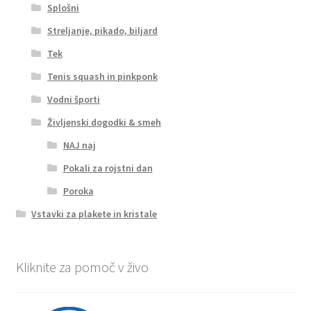
Splošni
Streljanje, pikado, biljard
Tek
Tenis squash in pinkponk
Vodni športi
Življenski dogodki & smeh
NAJ naj
Pokali za rojstni dan
Poroka
Vstavki za plakete in kristale
Kliknite za pomoč v živo