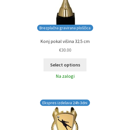
Brezplačna gravirana ploščica
Konj pokal višina 32.5 cm
€
30.00
Select options
Na zalogi
Ekspres izdelava 24h-3dni