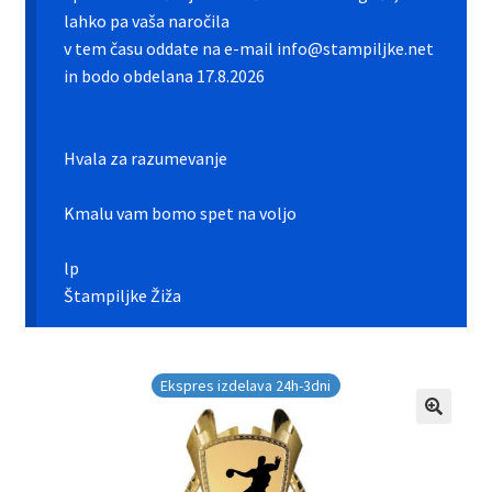
Galerija pokali
lahko pa vaša naročila
v tem času oddate na e-mail info@stampiljke.net
Galerija športnih vstavkov
in bodo obdelana 17.8.2026
Hitra izdelava pokalov, medalj, plaket
Hvala za razumevanje
Katalog pokalov in medalj
Kmalu vam bomo spet na voljo
Košarica
lp
Moj profil
Štampiljke Žiža
Pogoji poslovanja in piškotki
Ekspres izdelava 24h-3dni
Pokali.net Kontakt
Zaključek nakupa