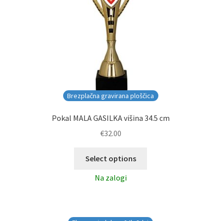
Brezplačna gravirana ploščica
Pokal MALA GASILKA višina 34.5 cm
€
32.00
Select options
Na zalogi