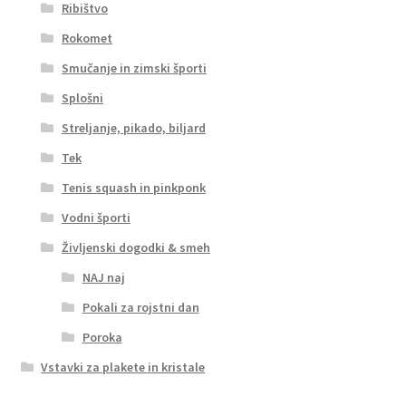
Ribištvo
Rokomet
Smučanje in zimski športi
Splošni
Streljanje, pikado, biljard
Tek
Tenis squash in pinkponk
Vodni športi
Življenski dogodki & smeh
NAJ naj
Pokali za rojstni dan
Poroka
Vstavki za plakete in kristale