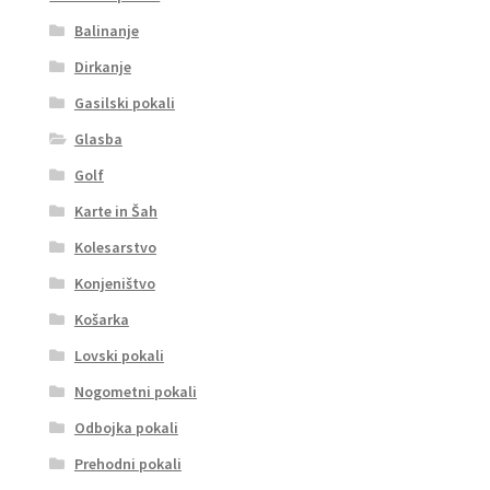
Balinanje
Dirkanje
Gasilski pokali
Glasba
Golf
Karte in Šah
Kolesarstvo
Konjeništvo
Košarka
Lovski pokali
Nogometni pokali
Odbojka pokali
Prehodni pokali