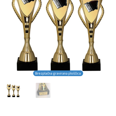
Brezplačna gravirana ploščica