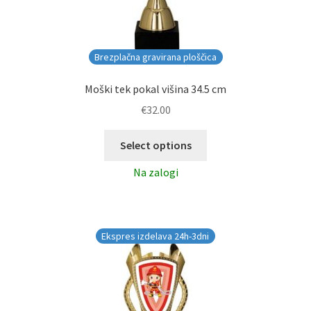
Brezplačna gravirana ploščica
Moški tek pokal višina 34.5 cm
€
32.00
Select options
Na zalogi
Ekspres izdelava 24h-3dni