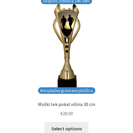
Ekspres izdelava 24h-3dni
Brezplačna gravirana ploščica
Moški tek pokal višina 30 cm
€
28.00
Select options