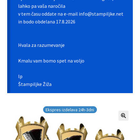
Galerija pokali
lahko pa vaša naročila
v tem času oddate na e-mail info@stampiljke.net
Galerija športnih vstavkov
in bodo obdelana 17.8.2026
Hitra izdelava pokalov, medalj, plaket
Hvala za razumevanje
Katalog pokalov in medalj
Kmalu vam bomo spet na voljo
Košarica
lp
Moj profil
Štampiljke Žiža
Pogoji poslovanja in piškotki
Ekspres izdelava 24h-3dni
Pokali.net Kontakt
Zaključek nakupa