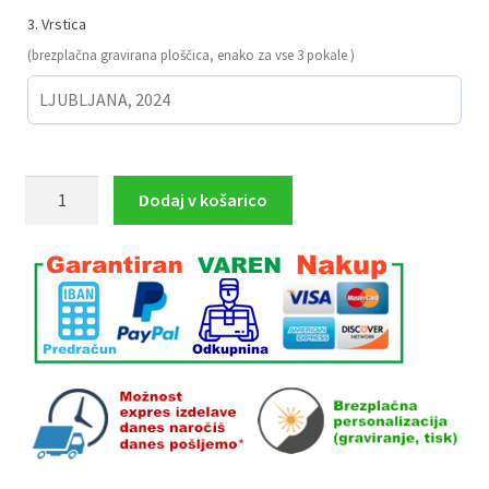
3. Vrstica
(brezplačna gravirana ploščica, enako za vse 3 pokale )
Pokali
Dodaj v košarico
PIŠTOLA
REVOLVER
komplet
3,
34.5
cm,
32.5
cm,
30
cm
količina