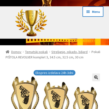
Skip
Skip
Menu
to
to
navigation
content
Domov
Domov
Tematski pokali
Streljanje, pikado, biljard
Pokali
PIŠTOLA REVOLVER komplet 3, 34.5 cm, 32.5 cm, 30 cm
Domov Pokali.net
Ekspres izdelava pokalov 24h
Ekspres izdelava 24h-3dni
Embed iList
Galerija medalje