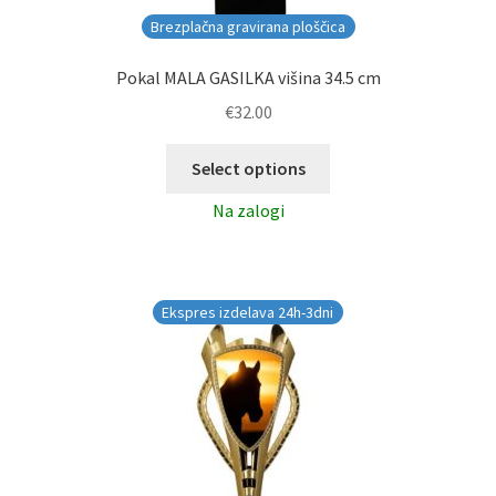
Brezplačna gravirana ploščica
Pokal MALA GASILKA višina 34.5 cm
€
32.00
Select options
Na zalogi
Ekspres izdelava 24h-3dni