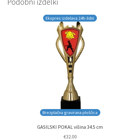
Podobni izdelki
Ekspres izdelava 24h-3dni
Brezplačna gravirana ploščica
GASILSKI POKAL višina 34.5 cm
€
32.00