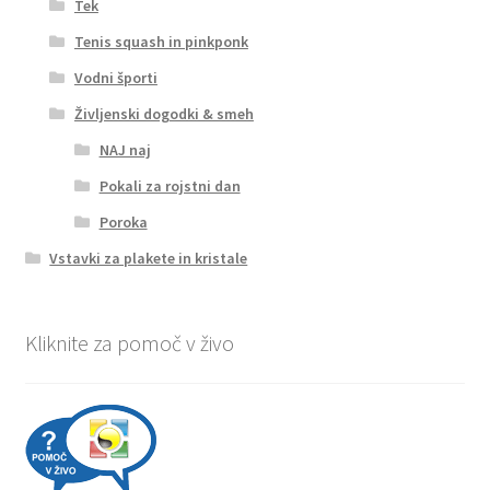
Tek
Tenis squash in pinkponk
Vodni športi
Življenski dogodki & smeh
NAJ naj
Pokali za rojstni dan
Poroka
Vstavki za plakete in kristale
Kliknite za pomoč v živo