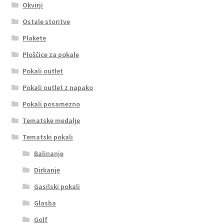
Okvirji
Ostale storitve
Plakete
Ploščice za pokale
Pokali outlet
Pokali outlet z napako
Pokali posamezno
Tematske medalje
Tematski pokali
Balinanje
Dirkanje
Gasilski pokali
Glasba
Golf