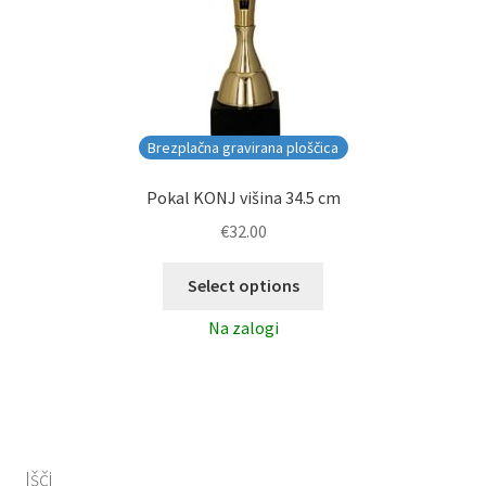
Brezplačna gravirana ploščica
Pokal KONJ višina 34.5 cm
€
32.00
Select options
Na zalogi
Išči