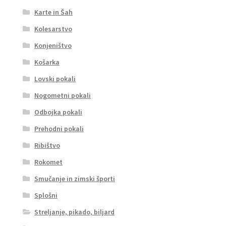
Karte in Šah
Kolesarstvo
Konjeništvo
Košarka
Lovski pokali
Nogometni pokali
Odbojka pokali
Prehodni pokali
Ribištvo
Rokomet
Smučanje in zimski športi
Splošni
Streljanje, pikado, biljard