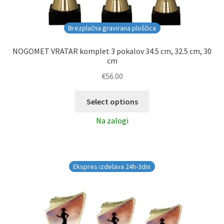
Brezplačna gravirana ploščica
NOGOMET VRATAR komplet 3 pokalov 34.5 cm, 32.5 cm, 30
cm
€
56.00
Select options
Na zalogi
Ekspres izdelava 24h-3dni