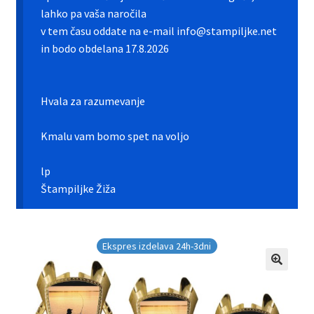
Galerija pokali
lahko pa vaša naročila
v tem času oddate na e-mail info@stampiljke.net
Galerija športnih vstavkov
in bodo obdelana 17.8.2026
Hitra izdelava pokalov, medalj, plaket
Hvala za razumevanje
Katalog pokalov in medalj
Kmalu vam bomo spet na voljo
Košarica
lp
Moj profil
Štampiljke Žiža
Pogoji poslovanja in piškotki
Ekspres izdelava 24h-3dni
Pokali.net Kontakt
Zaključek nakupa