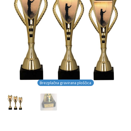
Brezplačna gravirana ploščica