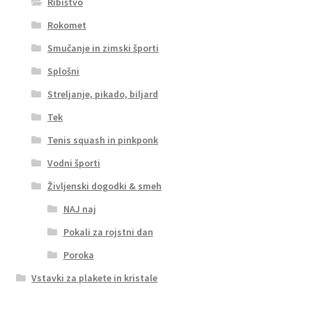
Ribištvo
Rokomet
Smučanje in zimski športi
Splošni
Streljanje, pikado, biljard
Tek
Tenis squash in pinkponk
Vodni športi
Življenski dogodki & smeh
NAJ naj
Pokali za rojstni dan
Poroka
Vstavki za plakete in kristale