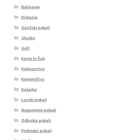
Balinanje
Dirkanje
Gasilski pokali
Glasba
Golf
Karte in Šah
Kolesarstvo
Konjeništvo
Košarka
Lovski pokali
Nogometni pokali
Odbojka pokali
Prehodni pokali