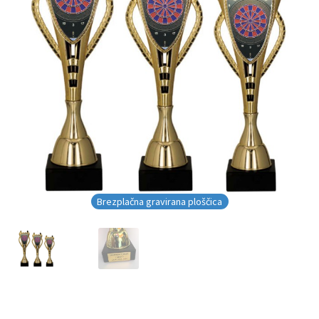
Brezplačna gravirana ploščica