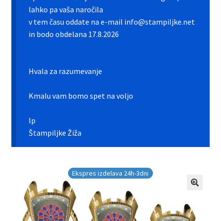
Galerija pokali
lahko pa vaša naročila
v tem času oddate na e-mail info@stampiljke.net
Galerija športnih vstavkov
in bodo obdelana 17.8.2026
Hitra izdelava pokalov, medalj, plaket
Hvala za razumevanje
Katalog pokalov in medalj
Kmalu vam bomo spet na voljo
Košarica
lp
Moj profil
Štampiljke Žiža
Pogoji poslovanja in piškotki
Ekspres izdelava 24h-3dni
Pokali.net Kontakt
Zaključek nakupa