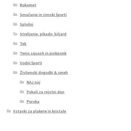
Rokomet
Smučanje in zimski športi
Splošni
Streljanje, pikado, biljard
Tek
Tenis squash in pinkponk
Vodni športi
Življenski dogodki & smeh
NAJ naj
Pokali za rojstni dan
Poroka
Vstavki za plakete in kristale