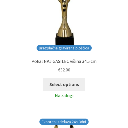
Brezplačna gravirana ploščica
Pokal NAJ GASILEC višina 34.5 cm
€
32.00
Select options
Na zalogi
Ekspres izdelava 24h-3dni