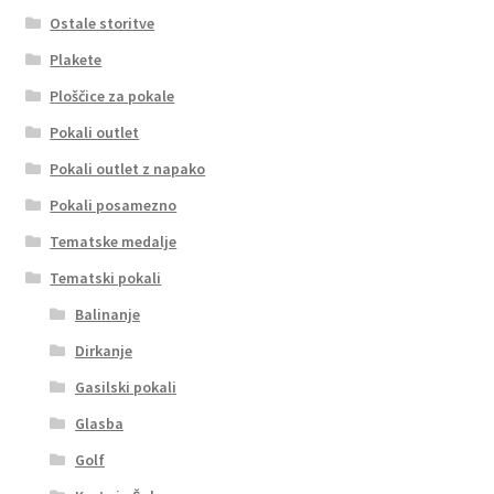
Ostale storitve
Plakete
Ploščice za pokale
Pokali outlet
Pokali outlet z napako
Pokali posamezno
Tematske medalje
Tematski pokali
Balinanje
Dirkanje
Gasilski pokali
Glasba
Golf