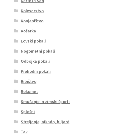
Karte in Šah
Kolesarstvo
Konjeništvo
Košarka
Lovski pokali
Nogometni pokali
Odbojka pokali
Prehodni pokali
Ribištvo
Rokomet
Smučanje in zimski športi
Splošni
Streljanje, pikado, biljard
Tek