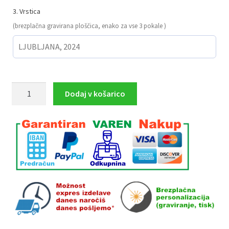
3. Vrstica
(brezplačna gravirana ploščica, enako za vse 3 pokale )
Pokali
Dodaj v košarico
za
TENIS
komplet
3
MOŠKI,
34.5
cm,
32.5
cm,
30
cm