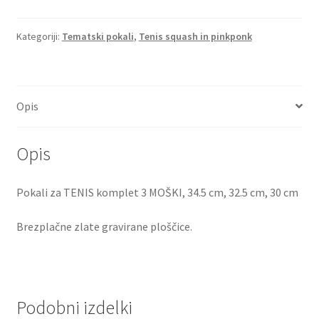
količina
Kategoriji:
Tematski pokali
,
Tenis squash in pinkponk
Opis
Opis
Pokali za TENIS komplet 3 MOŠKI, 34.5 cm, 32.5 cm, 30 cm
Brezplačne zlate gravirane ploščice.
Podobni izdelki