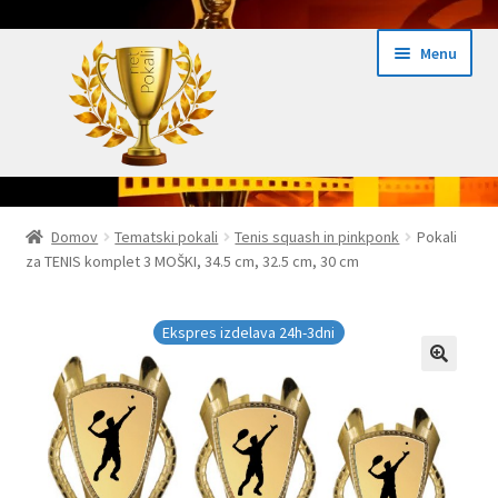
Skip
Skip
Menu
to
to
navigation
content
Domov
Domov
Tematski pokali
Tenis squash in pinkponk
Pokali
za TENIS komplet 3 MOŠKI, 34.5 cm, 32.5 cm, 30 cm
Domov Pokali.net
Ekspres izdelava pokalov 24h
Ekspres izdelava 24h-3dni
Embed iList
Galerija medalje