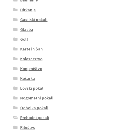
Dirkanje
Gasilski pokali
Glasba
Golf
Karte in Šah
Kolesarstvo
Konjeništvo
Košarka
Lovski pokali
Nogometni pokali
Odbojka pokali
Prehodni pokali
Ribištvo