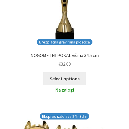
Brezplačna gravirana ploščica
NOGOMETNI POKAL višina 34.5 cm
€
32.00
Select options
Na zalogi
Ekspres izdelava 24h-3dni