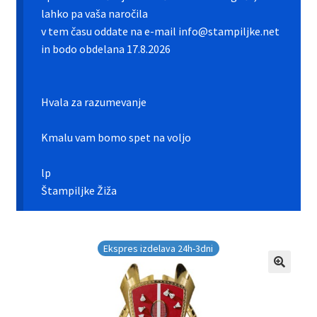
Galerija pokali
lahko pa vaša naročila
v tem času oddate na e-mail info@stampiljke.net
Galerija športnih vstavkov
in bodo obdelana 17.8.2026
Hitra izdelava pokalov, medalj, plaket
Hvala za razumevanje
Katalog pokalov in medalj
Kmalu vam bomo spet na voljo
Košarica
lp
Moj profil
Štampiljke Žiža
Pogoji poslovanja in piškotki
Ekspres izdelava 24h-3dni
Pokali.net Kontakt
Zaključek nakupa