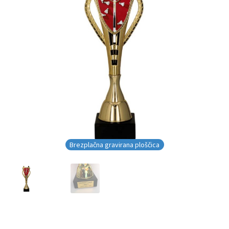
Brezplačna gravirana ploščica