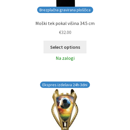
Brezplačna gravirana ploščica
Moški tek pokal višina 34.5 cm
€
32.00
Select options
Na zalogi
Ekspres izdelava 24h-3dni