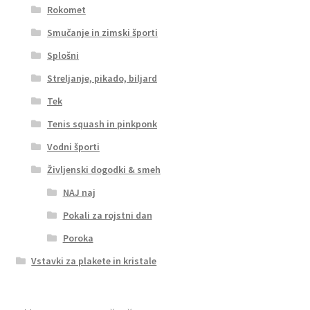
Rokomet
Smučanje in zimski športi
Splošni
Streljanje, pikado, biljard
Tek
Tenis squash in pinkponk
Vodni športi
Življenski dogodki & smeh
NAJ naj
Pokali za rojstni dan
Poroka
Vstavki za plakete in kristale