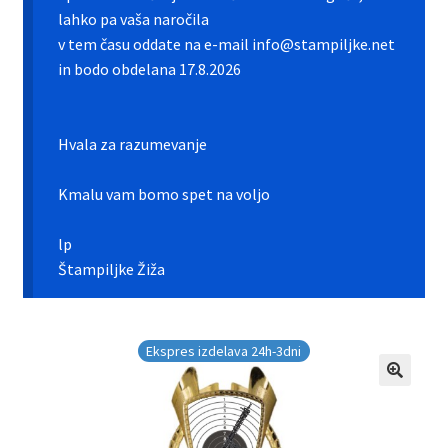
Galerija pokali
lahko pa vaša naročila
v tem času oddate na e-mail info@stampiljke.net
Galerija športnih vstavkov
in bodo obdelana 17.8.2026
Hitra izdelava pokalov, medalj, plaket
Hvala za razumevanje
Katalog pokalov in medalj
Kmalu vam bomo spet na voljo
Košarica
lp
Moj profil
Štampiljke Žiža
Pogoji poslovanja in piškotki
Ekspres izdelava 24h-3dni
Pokali.net Kontakt
Zaključek nakupa