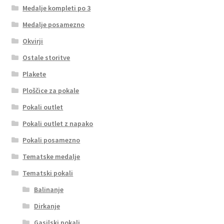
Medalje kompleti po 3
Medalje posamezno
Okvirji
Ostale storitve
Plakete
Ploščice za pokale
Pokali outlet
Pokali outlet z napako
Pokali posamezno
Tematske medalje
Tematski pokali
Balinanje
Dirkanje
Gasilski pokali