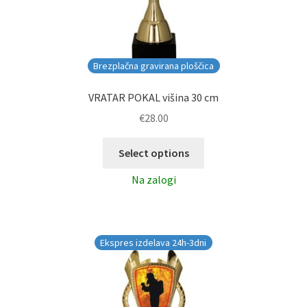
Brezplačna gravirana ploščica
VRATAR POKAL višina 30 cm
€
28.00
Select options
Na zalogi
Ekspres izdelava 24h-3dni