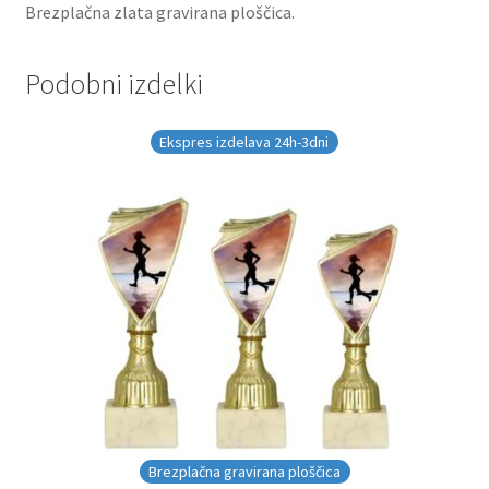
Brezplačna zlata gravirana ploščica.
Podobni izdelki
Ekspres izdelava 24h-3dni
Brezplačna gravirana ploščica