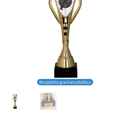
Brezplačna gravirana ploščica