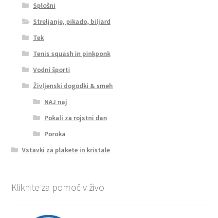
Splošni
Streljanje, pikado, biljard
Tek
Tenis squash in pinkponk
Vodni športi
Življenski dogodki & smeh
NAJ naj
Pokali za rojstni dan
Poroka
Vstavki za plakete in kristale
Kliknite za pomoč v živo