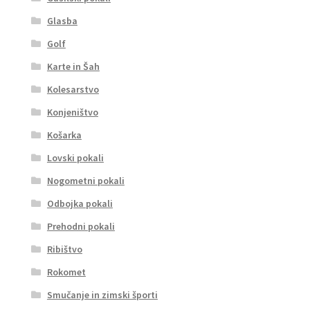
Glasba
Golf
Karte in Šah
Kolesarstvo
Konjeništvo
Košarka
Lovski pokali
Nogometni pokali
Odbojka pokali
Prehodni pokali
Ribištvo
Rokomet
Smučanje in zimski športi