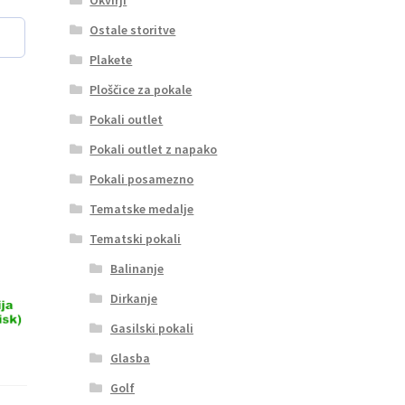
Ostale storitve
Plakete
Ploščice za pokale
Pokali outlet
Pokali outlet z napako
Pokali posamezno
Tematske medalje
Tematski pokali
Balinanje
Dirkanje
Gasilski pokali
Glasba
Golf