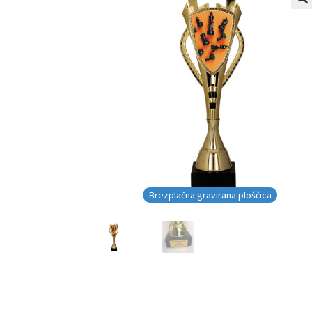
Brezplačna gravirana ploščica