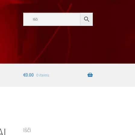
€
0.00
0 items
AL
Išči