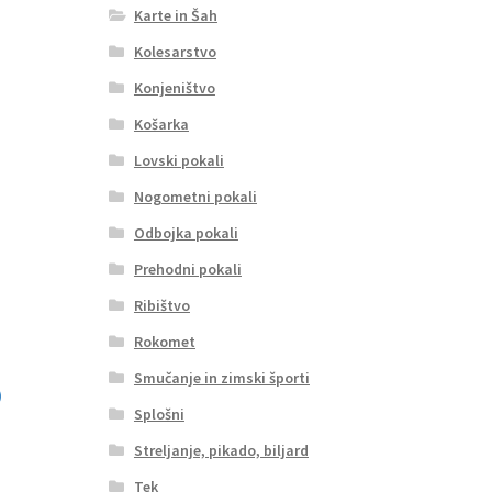
Karte in Šah
Kolesarstvo
Konjeništvo
Košarka
Lovski pokali
Nogometni pokali
Odbojka pokali
Prehodni pokali
Ribištvo
Rokomet
Smučanje in zimski športi
Splošni
Streljanje, pikado, biljard
Tek