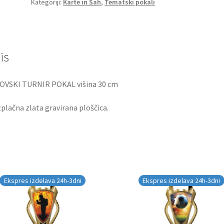
Kategoriji:
Karte in Šah
,
Tematski pokali
is
OVSKI TURNIR POKAL višina 30 cm
plačna zlata gravirana ploščica.
Ekspres izdelava 24h-3dni
Ekspres izdelava 24h-3dni