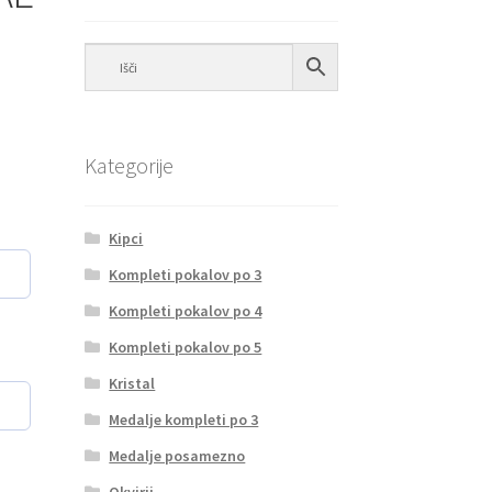
Kategorije
Kipci
Kompleti pokalov po 3
Kompleti pokalov po 4
Kompleti pokalov po 5
Kristal
Medalje kompleti po 3
Medalje posamezno
Okvirji