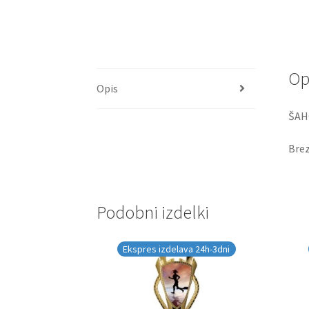
Op
Opis
ŠAH
Brez
Podobni izdelki
Ekspres izdelava 24h-3dni