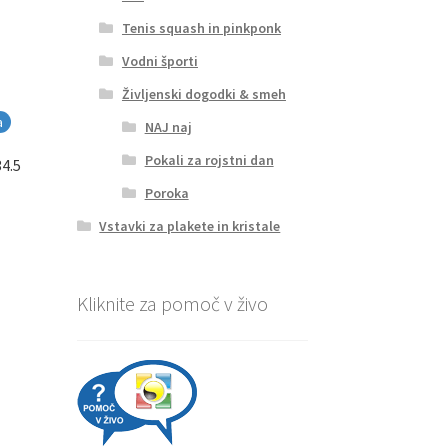
Tenis squash in pinkponk
Vodni športi
Življenski dogodki & smeh
a
NAJ naj
Pokali za rojstni dan
4.5
Poroka
Vstavki za plakete in kristale
Kliknite za pomoč v živo