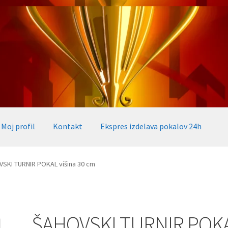
Moj profil
Kontakt
Ekspres izdelava pokalov 24h
okalov 24h
Embed iList
Galerija medalje
Galerija pokali
SKI TURNIR POKAL višina 30 cm
alov, medalj, plaket
Katalog pokalov in medalj
Košarica
Moj profil
takt
Zaključek nakupa
ŠAHOVSKI TURNIR POK