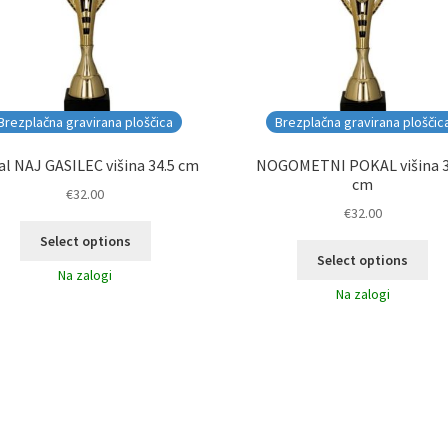
Brezplačna gravirana ploščica
Brezplačna gravirana ploščic
l NAJ GASILEC višina 34.5 cm
NOGOMETNI POKAL višina 3
cm
€
32.00
€
32.00
Select options
Select options
Na zalogi
Na zalogi