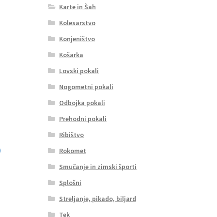
Karte in Šah
Kolesarstvo
Konjeništvo
Košarka
Lovski pokali
Nogometni pokali
Odbojka pokali
Prehodni pokali
Ribištvo
Rokomet
Smučanje in zimski športi
Splošni
Streljanje, pikado, biljard
Tek