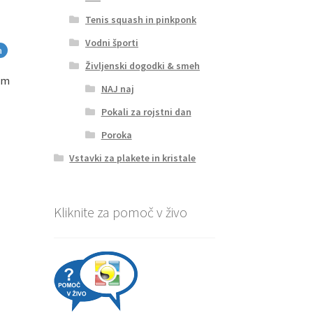
Tenis squash in pinkponk
Vodni športi
a
Življenski dogodki & smeh
 cm
NAJ naj
Pokali za rojstni dan
Poroka
Vstavki za plakete in kristale
Kliknite za pomoč v živo