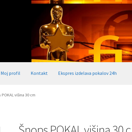
Moj profil
Kontakt
Ekspres izdelava pokalov 24h
okalov 24h
Embed iList
Galerija medalje
Galerija pokali
 POKAL višina 30 cm
alov, medalj, plaket
Katalog pokalov in medalj
Košarica
Moj profil
takt
Zaključek nakupa
Šnops POKAL višina 30 