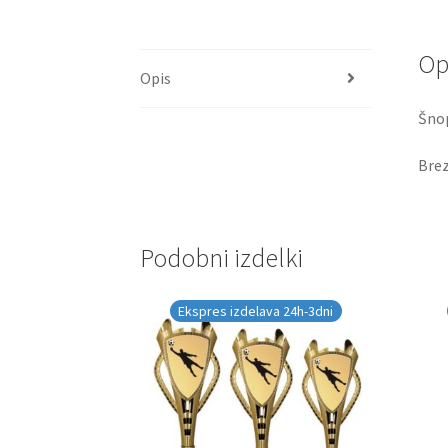
Op
Opis
Šnop
Brez
Podobni izdelki
Ekspres izdelava 24h-3dni