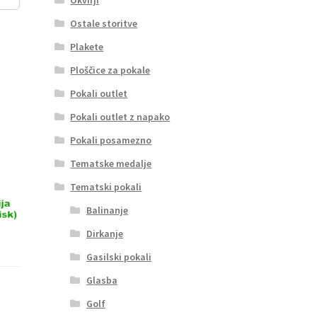
Ostale storitve
Plakete
Ploščice za pokale
Pokali outlet
Pokali outlet z napako
Pokali posamezno
Tematske medalje
Tematski pokali
Balinanje
Dirkanje
Gasilski pokali
Glasba
Golf