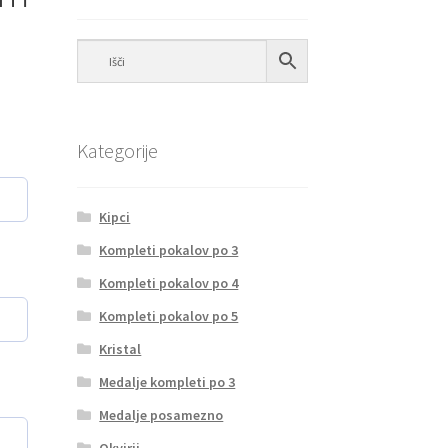
Kategorije
Kipci
Kompleti pokalov po 3
Kompleti pokalov po 4
Kompleti pokalov po 5
Kristal
Medalje kompleti po 3
Medalje posamezno
Okvirji