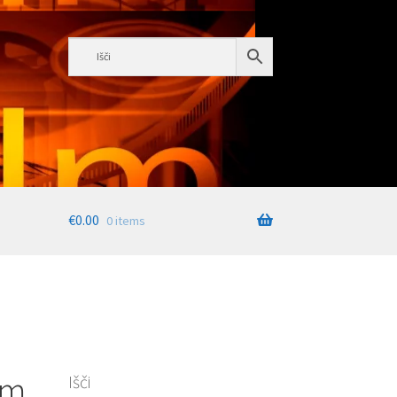
€
0.00
0 items
cm
Išči