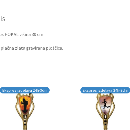
is
s POKAL višina 30 cm
plačna zlata gravirana ploščica.
Ekspres izdelava 24h-3dni
Ekspres izdelava 24h-3dni