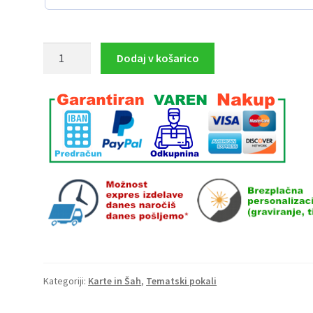
Šnops
Dodaj v košarico
POKAL
višina
30
cm
količina
Kategoriji:
Karte in Šah
,
Tematski pokali