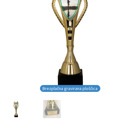
Brezplačna gravirana ploščica