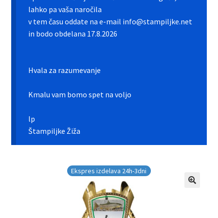
Galerija pokali
lahko pa vaša naročila
v tem času oddate na e-mail info@stampiljke.net
Galerija športnih vstavkov
in bodo obdelana 17.8.2026
Hitra izdelava pokalov, medalj, plaket
Hvala za razumevanje
Katalog pokalov in medalj
Kmalu vam bomo spet na voljo
Košarica
lp
Moj profil
Štampiljke Žiža
Pogoji poslovanja in piškotki
Ekspres izdelava 24h-3dni
Pokali.net Kontakt
Zaključek nakupa