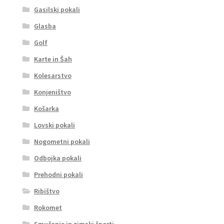
Gasilski pokali
Glasba
Golf
Karte in Šah
Kolesarstvo
Konjeništvo
Košarka
Lovski pokali
Nogometni pokali
Odbojka pokali
Prehodni pokali
Ribištvo
Rokomet
Smučanje in zimski športi