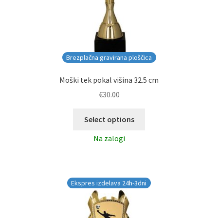
Brezplačna gravirana ploščica
Moški tek pokal višina 32.5 cm
€
30.00
Select options
Na zalogi
Ekspres izdelava 24h-3dni