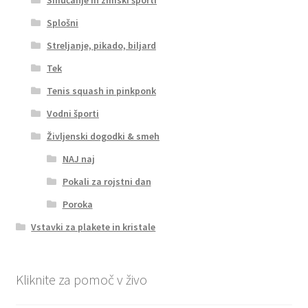
Splošni
Streljanje, pikado, biljard
Tek
Tenis squash in pinkponk
Vodni športi
Življenski dogodki & smeh
NAJ naj
Pokali za rojstni dan
Poroka
Vstavki za plakete in kristale
Kliknite za pomoč v živo