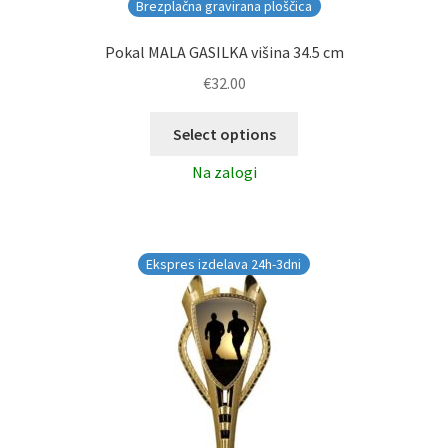
Brezplačna gravirana ploščica
Pokal MALA GASILKA višina 34.5 cm
€
32.00
Select options
Na zalogi
Ekspres izdelava 24h-3dni