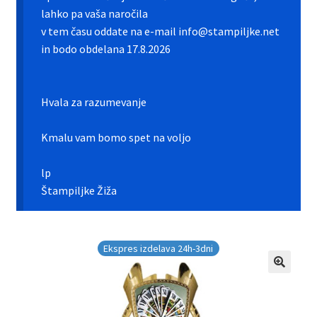
Galerija pokali
lahko pa vaša naročila
v tem času oddate na e-mail info@stampiljke.net
Galerija športnih vstavkov
in bodo obdelana 17.8.2026
Hitra izdelava pokalov, medalj, plaket
Hvala za razumevanje
Katalog pokalov in medalj
Kmalu vam bomo spet na voljo
Košarica
lp
Moj profil
Štampiljke Žiža
Pogoji poslovanja in piškotki
Ekspres izdelava 24h-3dni
Pokali.net Kontakt
Zaključek nakupa