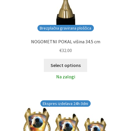
Brezplačna gravirana ploščica
NOGOMETNI POKAL višina 34.5 cm
€
32.00
Select options
Na zalogi
Ekspres izdelava 24h-3dni