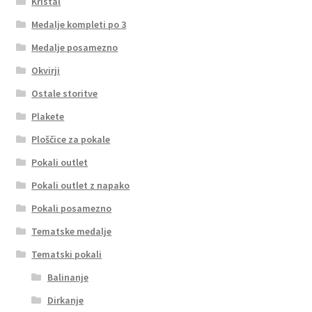
Kristal
Medalje kompleti po 3
Medalje posamezno
Okvirji
Ostale storitve
Plakete
Ploščice za pokale
Pokali outlet
Pokali outlet z napako
Pokali posamezno
Tematske medalje
Tematski pokali
Balinanje
Dirkanje