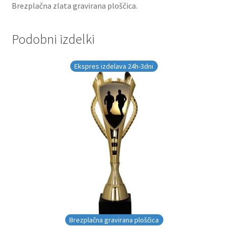
Brezplačna zlata gravirana ploščica.
Podobni izdelki
Ekspres izdelava 24h-3dni
Brezplačna gravirana ploščica