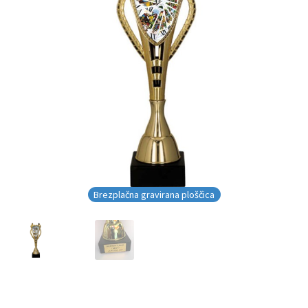
Brezplačna gravirana ploščica