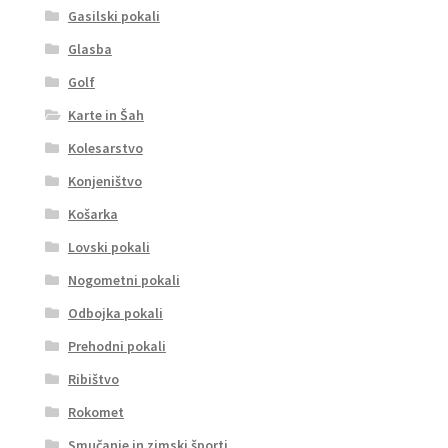
Gasilski pokali
Glasba
Golf
Karte in Šah
Kolesarstvo
Konjeništvo
Košarka
Lovski pokali
Nogometni pokali
Odbojka pokali
Prehodni pokali
Ribištvo
Rokomet
Smučanje in zimski športi