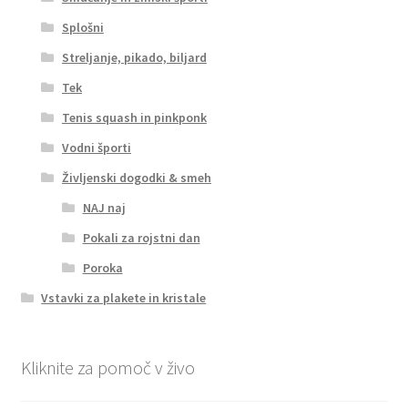
Splošni
Streljanje, pikado, biljard
Tek
Tenis squash in pinkponk
Vodni športi
Življenski dogodki & smeh
NAJ naj
Pokali za rojstni dan
Poroka
Vstavki za plakete in kristale
Kliknite za pomoč v živo