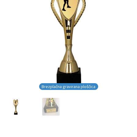
Brezplačna gravirana ploščica