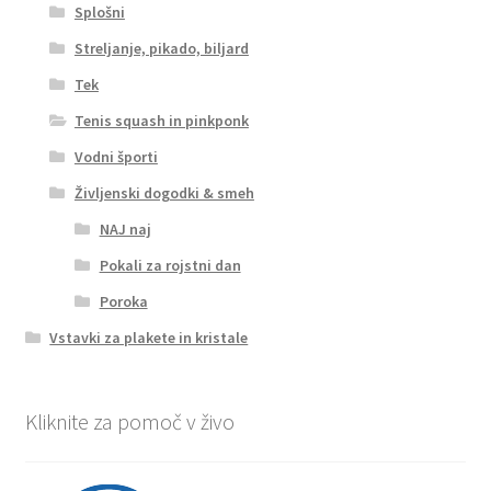
Splošni
Streljanje, pikado, biljard
Tek
Tenis squash in pinkponk
Vodni športi
Življenski dogodki & smeh
NAJ naj
Pokali za rojstni dan
Poroka
Vstavki za plakete in kristale
Kliknite za pomoč v živo