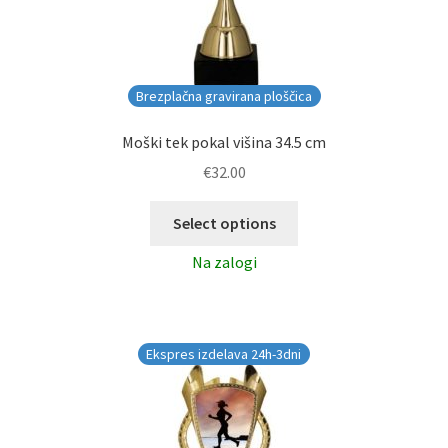
Brezplačna gravirana ploščica
Moški tek pokal višina 34.5 cm
€
32.00
Select options
Na zalogi
Ekspres izdelava 24h-3dni