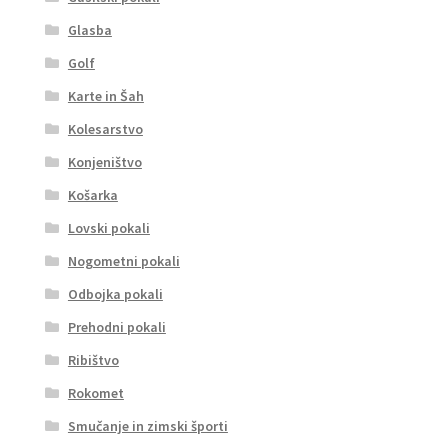
Glasba
Golf
Karte in Šah
Kolesarstvo
Konjeništvo
Košarka
Lovski pokali
Nogometni pokali
Odbojka pokali
Prehodni pokali
Ribištvo
Rokomet
Smučanje in zimski športi