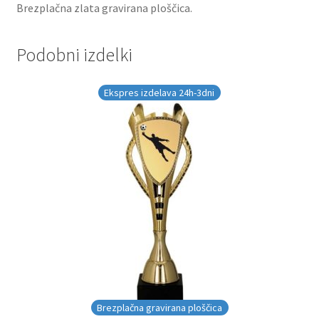
Brezplačna zlata gravirana ploščica.
Podobni izdelki
Ekspres izdelava 24h-3dni
Brezplačna gravirana ploščica