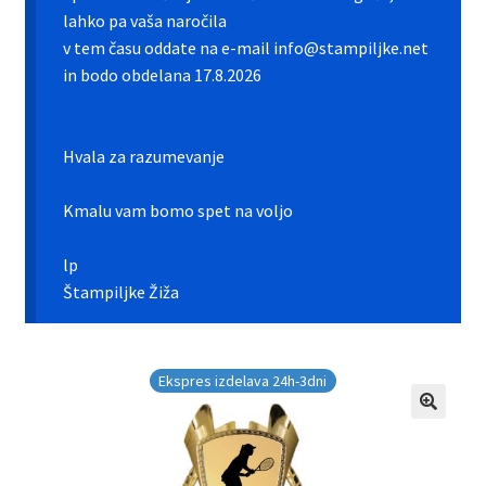
Galerija pokali
lahko pa vaša naročila
v tem času oddate na e-mail info@stampiljke.net
Galerija športnih vstavkov
in bodo obdelana 17.8.2026
Hitra izdelava pokalov, medalj, plaket
Hvala za razumevanje
Katalog pokalov in medalj
Kmalu vam bomo spet na voljo
Košarica
lp
Moj profil
Štampiljke Žiža
Pogoji poslovanja in piškotki
Ekspres izdelava 24h-3dni
Pokali.net Kontakt
Zaključek nakupa