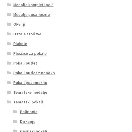
Medalje kompleti po 3
Medalje posamezno
Okvirji
Ostale storitve
Plakete
Ploščice za pokale
Pokali outlet
Pokali outlet z napako
Pokali posamezno
Tematske medalje
Tematski pokali
Balinanje
Dirkanje
Gasilski pokali