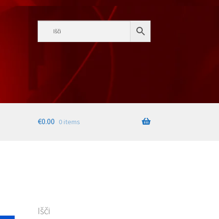
€
0.00
0 items
Išči