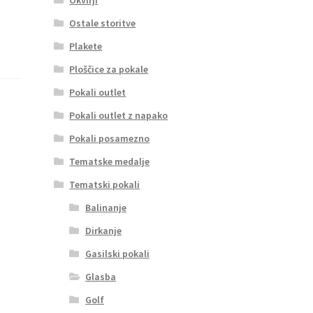
Ostale storitve
Plakete
Ploščice za pokale
Pokali outlet
Pokali outlet z napako
Pokali posamezno
Tematske medalje
Tematski pokali
Balinanje
Dirkanje
Gasilski pokali
Glasba
Golf