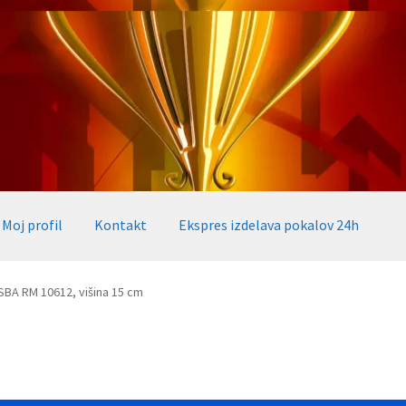
Moj profil
Kontakt
Ekspres izdelava pokalov 24h
okalov 24h
Embed iList
Galerija medalje
Galerija pokali
SBA RM 10612, višina 15 cm
alov, medalj, plaket
Katalog pokalov in medalj
Košarica
Moj profil
takt
Zaključek nakupa