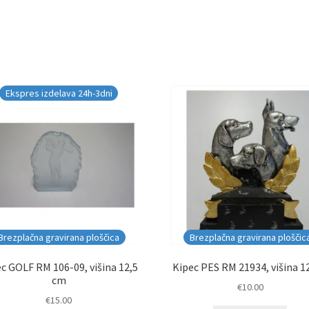
Ekspres izdelava 24h-3dni
Brezplačna gravirana ploščica
Brezplačna gravirana ploščic
c GOLF RM 106-09, višina 12,5
Kipec PES RM 21934, višina 1
cm
€
10.00
€
15.00