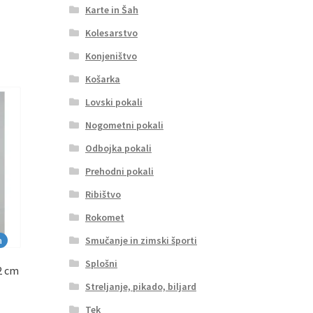
Karte in Šah
Kolesarstvo
Konjeništvo
Košarka
Lovski pokali
Nogometni pokali
Odbojka pokali
Prehodni pokali
Ribištvo
Rokomet
Smučanje in zimski športi
a
Splošni
2 cm
Streljanje, pikado, biljard
Tek