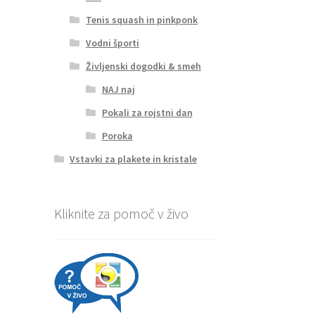
Tenis squash in pinkponk
Vodni športi
Življenski dogodki & smeh
NAJ naj
Pokali za rojstni dan
Poroka
Vstavki za plakete in kristale
Kliknite za pomoč v živo