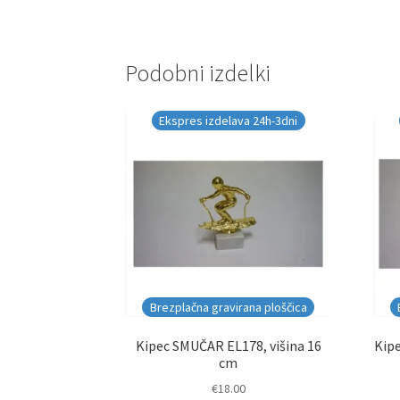
Podobni izdelki
Ekspres izdelava 24h-3dni
Brezplačna gravirana ploščica
Kipec SMUČAR EL178, višina 16
Kipe
cm
€
18.00