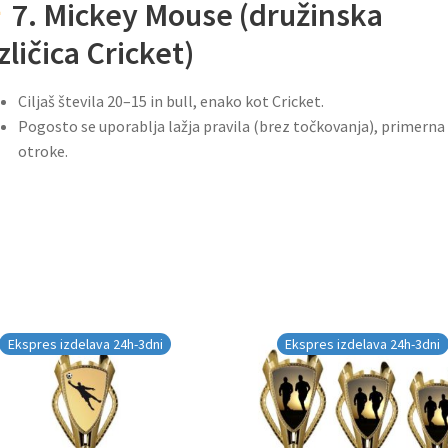
7. Mickey Mouse (družinska
zličica Cricket)
Ciljaš števila 20–15 in bull, enako kot Cricket.
Pogosto se uporablja lažja pravila (brez točkovanja), primerna
otroke.
Ekspres izdelava 24h-3dni
Ekspres izdelava 24h-3dni