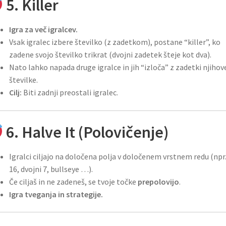
5. Killer
Igra za več igralcev.
Vsak igralec izbere številko (z zadetkom), postane “killer”, ko
zadene svojo številko trikrat (dvojni zadetek šteje kot dva).
Nato lahko napada druge igralce in jih “izloča” z zadetki njihov
številke.
Cilj:
Biti zadnji preostali igralec.
6. Halve It (Polovičenje)
Igralci ciljajo na določena polja v določenem vrstnem redu (npr.
16, dvojni 7, bullseye …).
Če ciljaš in ne zadeneš, se tvoje točke
prepolovijo
.
Igra tveganja in strategije.