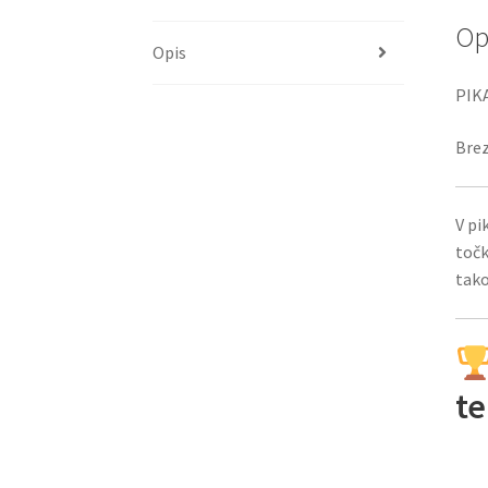
Op
Opis
PIKA
Brez
V pi
točk
tako
te