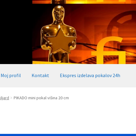
Moj profil
Kontakt
Ekspres izdelava pokalov 24h
okalov 24h
Embed iList
Galerija medalje
Galerija pokali
iljard
PIKADO mini pokal višina 20 cm
alov, medalj, plaket
Katalog pokalov in medalj
Košarica
Moj profil
takt
Zaključek nakupa