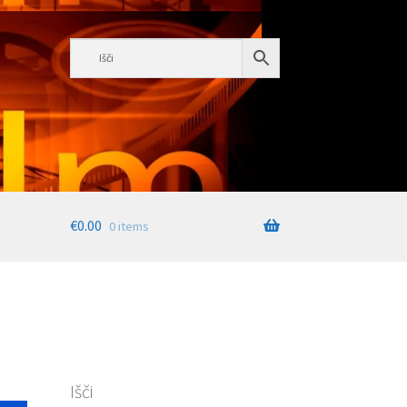
€
0.00
0 items
Išči