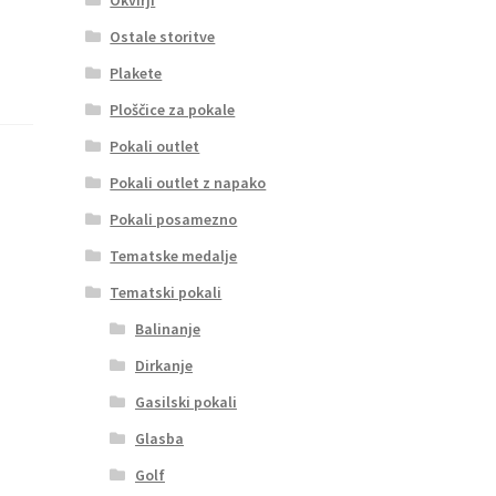
Ostale storitve
Plakete
Ploščice za pokale
Pokali outlet
Pokali outlet z napako
Pokali posamezno
Tematske medalje
Tematski pokali
Balinanje
Dirkanje
Gasilski pokali
Glasba
Golf