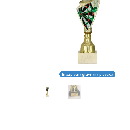
Brezplačna gravirana ploščica