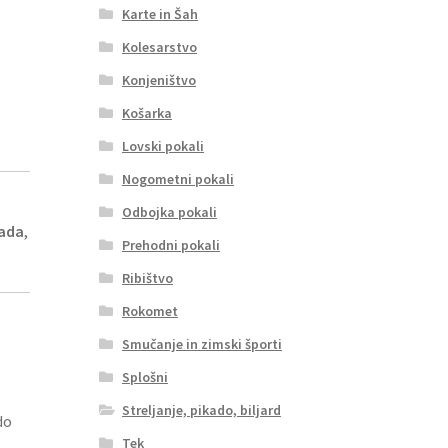
Karte in Šah
Kolesarstvo
Konjeništvo
Košarka
Lovski pokali
Nogometni pokali
Odbojka pokali
kada
,
Prehodni pokali
Ribištvo
Rokomet
Smučanje in zimski športi
Splošni
Streljanje, pikado, biljard
do
Tek