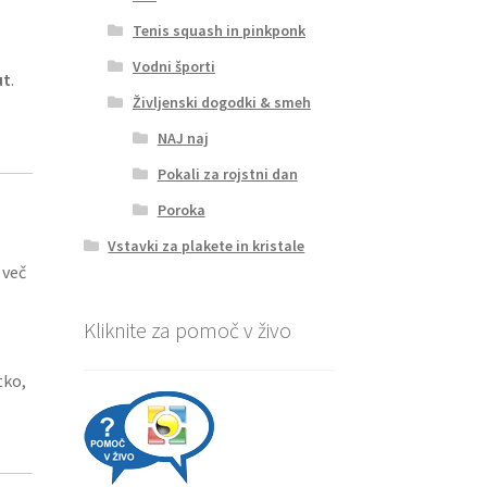
Tenis squash in pinkponk
Vodni športi
ut
.
Življenski dogodki & smeh
NAJ naj
Pokali za rojstni dan
Poroka
Vstavki za plakete in kristale
 več
Kliknite za pomoč v živo
tko,