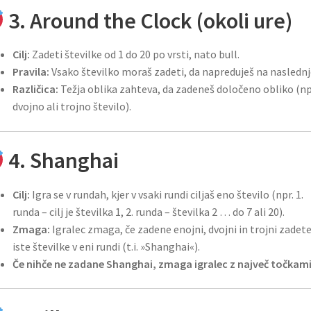
3. Around the Clock (okoli ure)
Cilj:
Zadeti številke od 1 do 20 po vrsti, nato bull.
Pravila:
Vsako številko moraš zadeti, da napreduješ na naslednj
Različica:
Težja oblika zahteva, da zadeneš določeno obliko (np
dvojno ali trojno število).
4. Shanghai
Cilj:
Igra se v rundah, kjer v vsaki rundi ciljaš eno število (npr. 1.
runda – cilj je številka 1, 2. runda – številka 2 … do 7 ali 20).
Zmaga:
Igralec zmaga, če zadene enojni, dvojni in trojni zadet
iste številke v eni rundi (t.i. »Shanghai«).
Če nihče ne zadane Shanghai, zmaga igralec z največ točkami