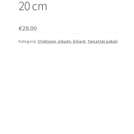
20 cm
€
28.00
Kategoriji:
Streljanje, pikado, biljard
,
Tematski pokali