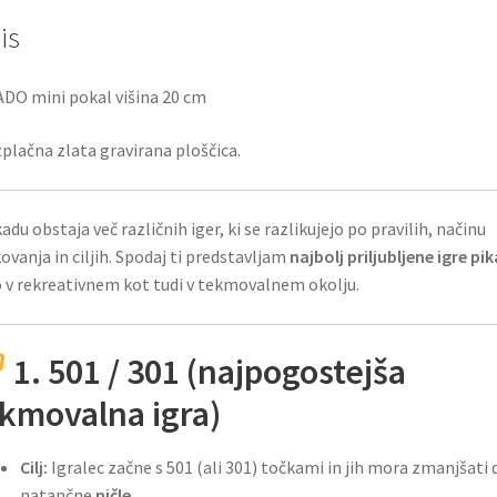
is
DO mini pokal višina 20 cm
plačna zlata gravirana ploščica.
kadu obstaja več različnih iger, ki se razlikujejo po pravilih, načinu
ovanja in ciljih. Spodaj ti predstavljam
najbolj priljubljene igre pi
 v rekreativnem kot tudi v tekmovalnem okolju.
1. 501 / 301 (najpogostejša
kmovalna igra)
Cilj:
Igralec začne s 501 (ali 301) točkami in jih mora zmanjšati 
natančne
ničle
.