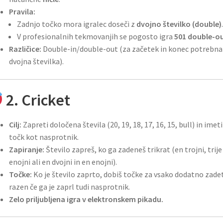
Pravila:
Zadnjo točko mora igralec doseči z
dvojno številko (double)
.
V profesionalnih tekmovanjih se pogosto igra
501 double-o
Različice:
Double-in/double-out (za začetek in konec potrebna
dvojna številka).
2. Cricket
Cilj:
Zapreti določena števila (20, 19, 18, 17, 16, 15, bull) in imeti
točk kot nasprotnik.
Zapiranje:
Število zapreš, ko ga zadeneš trikrat (en trojni, trije
enojni ali en dvojni in en enojni).
Točke:
Ko je število zaprto, dobiš točke za vsako dodatno zade
razen če ga je zaprl tudi nasprotnik.
Zelo priljubljena igra v elektronskem pikadu.