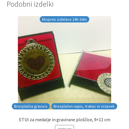
Podobni izdelki
Ekspres izdelava 24h-3dni
Brezplačna gravura
Brezplačen napis, trakec in vstavek
ETUI za medalje in gravirane ploščice, 9×11 cm