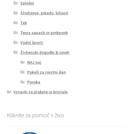
Splošni
Streljanje, pikado, biljard
Tek
Tenis squash in pinkponk
Vodni športi
Življenski dogodki & smeh
NAJ naj
Pokali za rojstni dan
Poroka
Vstavki za plakete in kristale
Kliknite za pomoč v živo