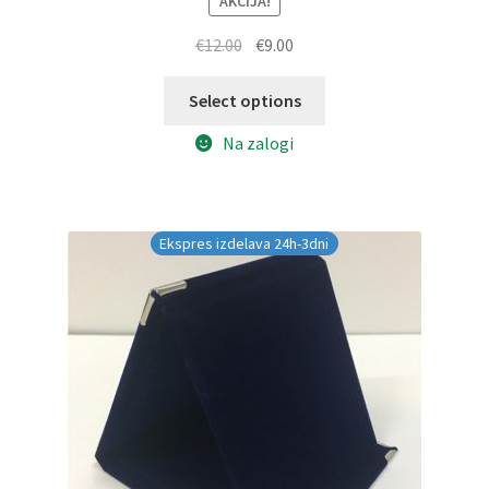
AKCIJA!
Izvirna
Trenutna
€
12.00
€
9.00
cena
cena
je
je:
Select options
bila:
€9.00.
Na zalogi
€12.00.
Ekspres izdelava 24h-3dni