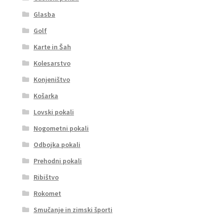
Glasba
Golf
Karte in Šah
Kolesarstvo
Konjeništvo
Košarka
Lovski pokali
Nogometni pokali
Odbojka pokali
Prehodni pokali
Ribištvo
Rokomet
Smučanje in zimski športi