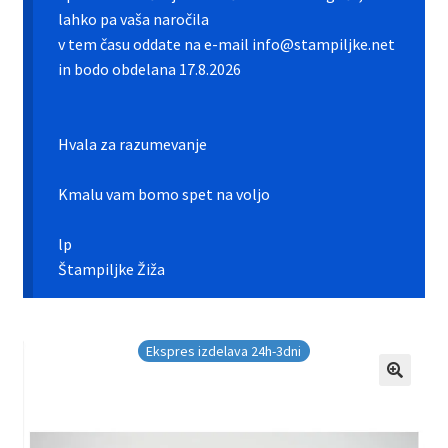
Galerija pokali
lahko pa vaša naročila
v tem času oddate na e-mail info@stampiljke.net
Galerija športnih vstavkov
in bodo obdelana 17.8.2026
Hitra izdelava pokalov, medalj, plaket
Hvala za razumevanje
Katalog pokalov in medalj
Kmalu vam bomo spet na voljo
Košarica
lp
Moj profil
Štampiljke Žiža
Pogoji poslovanja in piškotki
Ekspres izdelava 24h-3dni
Pokali.net Kontakt
Zaključek nakupa