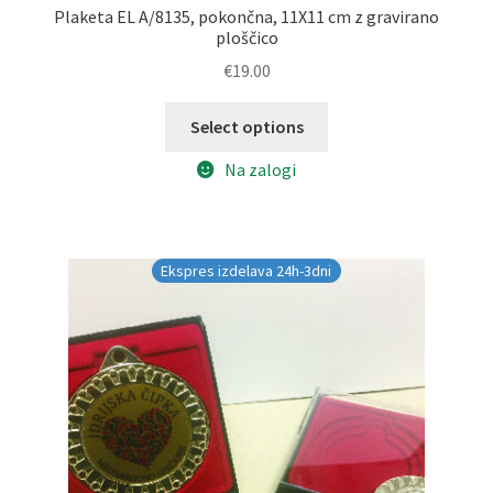
Plaketa EL A/8135, pokončna, 11X11 cm z gravirano
ploščico
€
19.00
Select options
Na zalogi
Ekspres izdelava 24h-3dni