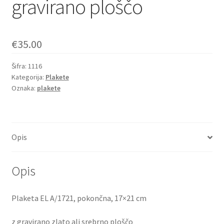
gravirano ploščo
€
35.00
Šifra:
1116
Kategorija:
Plakete
Oznaka:
plakete
Opis
Opis
Plaketa EL A/1721, pokončna, 17×21 cm
z gravirano zlato ali srebrno ploščo