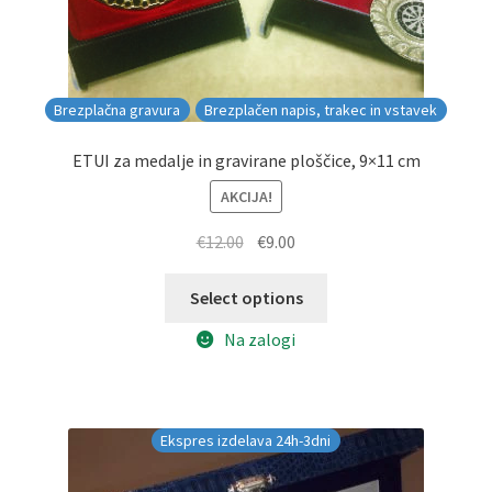
Brezplačna gravura
Brezplačen napis, trakec in vstavek
ETUI za medalje in gravirane ploščice, 9×11 cm
AKCIJA!
Izvirna
Trenutna
€
12.00
€
9.00
cena
cena
je
je:
Select options
bila:
€9.00.
Na zalogi
€12.00.
Ekspres izdelava 24h-3dni