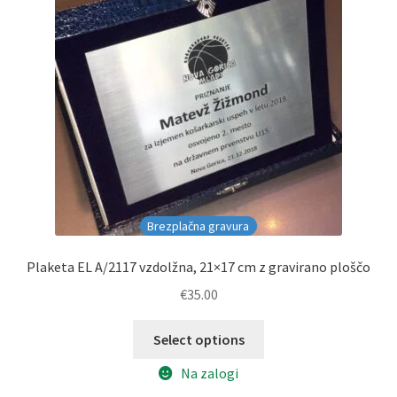
Brezplačna gravura
Plaketa EL A/2117 vzdolžna, 21×17 cm z gravirano ploščo
€
35.00
Select options
Na zalogi