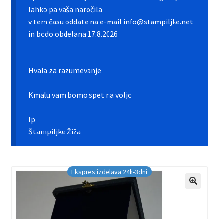
Galerija pokali
lahko pa vaša naročila
v tem času oddate na e-mail info@stampiljke.net
Galerija športnih vstavkov
in bodo obdelana 17.8.2026
Hitra izdelava pokalov, medalj, plaket
Hvala za razumevanje
Katalog pokalov in medalj
Kmalu vam bomo spet na voljo
Košarica
lp
Moj profil
Štampiljke Žiža
Pogoji poslovanja in piškotki
Ekspres izdelava 24h-3dni
Pokali.net Kontakt
Zaključek nakupa