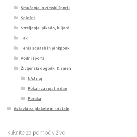
Smučanje in zimski športi
Splošni
Streljanje, pikado, biljard
Tek
Tenis squash in pinkponk
Vodni športi
Življenski dogodki & smeh
NAJ naj
Pokali za rojstni dan
Poroka
Vstavki za plakete in kristale
Kliknite za pomoč v živo