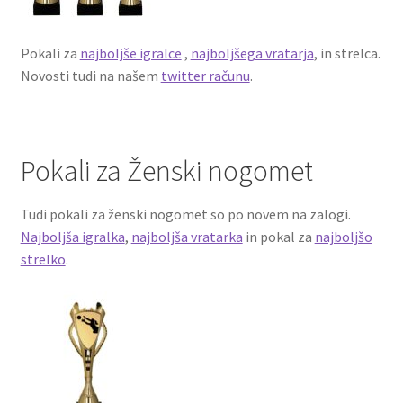
Pokali za
najboljše igralce
,
najboljšega vratarja
, in strelca.
Novosti tudi na našem
twitter računu
.
Pokali za Ženski nogomet
Tudi pokali za ženski nogomet so po novem na zalogi.
Najboljša igralka
,
najboljša vratarka
in pokal za
najboljšo
strelko
.