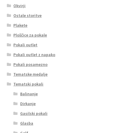
Okvirji
Ostale storitve
Plakete
Ploščice za pokale
Pokali outlet
Pokali outlet z napako
Pokali posamezno
Tematske medalje
Tematski pokali
Balinanje
Dirkanje
Gasilski pokali
Glasba
Golf