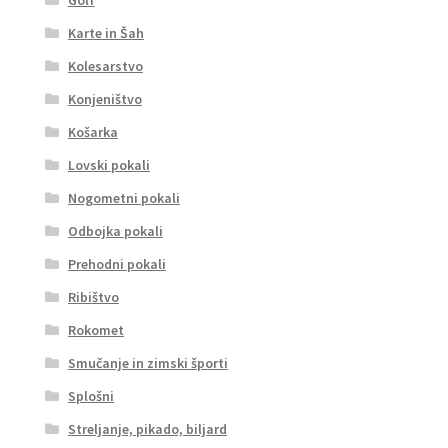
Karte in Šah
Kolesarstvo
Konjeništvo
Košarka
Lovski pokali
Nogometni pokali
Odbojka pokali
Prehodni pokali
Ribištvo
Rokomet
Smučanje in zimski športi
Splošni
Streljanje, pikado, biljard