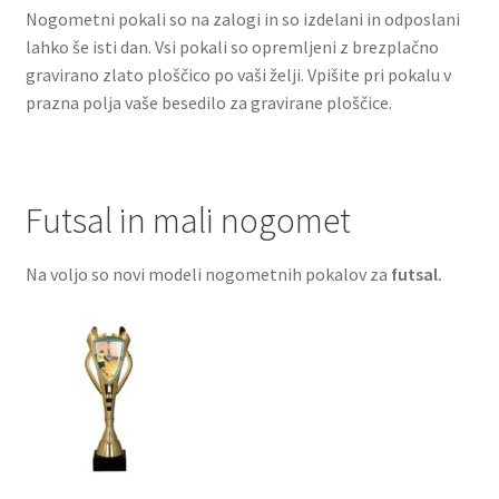
Galerija pokali
Nogometni pokali so na zalogi in so izdelani in odposlani
lahko še isti dan. Vsi pokali so opremljeni z brezplačno
Galerija športnih vstavkov
gravirano zlato ploščico po vaši želji. Vpišite pri pokalu v
prazna polja vaše besedilo za gravirane ploščice.
Hitra izdelava pokalov, medalj, plaket
Katalog pokalov in medalj
Futsal in mali nogomet
Košarica
Na voljo so novi modeli nogometnih pokalov za
futsal.
Moj profil
Pogoji poslovanja in piškotki
Pokali.net Kontakt
Zaključek nakupa