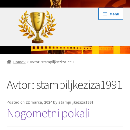
Skip
Skip
Menu
to
to
navigation
content
Domov
Domov
Avtor: stampiljkeziza1991
Domov Pokali.net
Avtor:
stampiljkeziza1991
Ekspres izdelava pokalov 24h
Embed iList
Posted on
22 marca, 2024
by
stampiljkeziza1991
Nogometni pokali
Galerija medalje